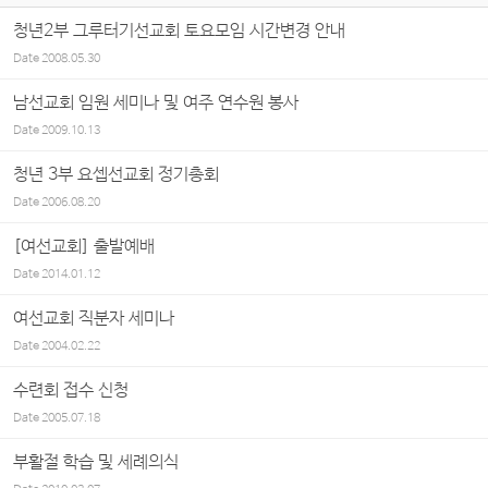
청년2부 그루터기선교회 토요모임 시간변경 안내
Date
2008.05.30
남선교회 임원 세미나 및 여주 연수원 봉사
Date
2009.10.13
청년 3부 요셉선교회 정기총회
Date
2006.08.20
[여선교회] 출발예배
Date
2014.01.12
여선교회 직분자 세미나
Date
2004.02.22
수련회 접수 신청
Date
2005.07.18
부활절 학습 및 세례의식