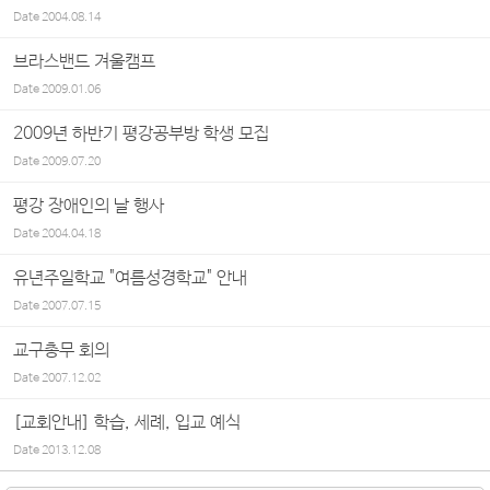
Date
2004.08.14
브라스밴드 겨울캠프
Date
2009.01.06
2009년 하반기 평강공부방 학생 모집
Date
2009.07.20
평강 장애인의 날 행사
Date
2004.04.18
유년주일학교 "여름성경학교" 안내
Date
2007.07.15
교구총무 회의
Date
2007.12.02
[교회안내] 학습, 세례, 입교 예식
Date
2013.12.08