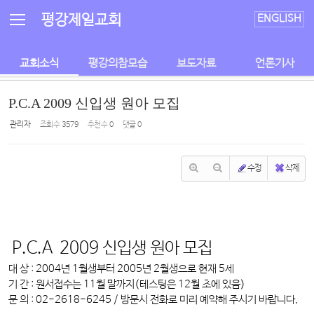
Sketchbook5, 스케치북5
Sketchbook5, 스케치북5
평강제일교회
ENGLISH
교회소식
평강의참모습
보도자료
언론기사
P.C.A 2009 신입생 원아 모집
관리자
조회 수
3579
추천 수
0
댓글
0
수정
삭제
P.C.A 2009 신입생 원아 모집
대 상 : 2004년 1월생부터 2005년 2월생으로 현재 5세
기 간 : 원서접수는 11월 말까지(테스팅은 12월 초에 있음)
문 의 : 02-2618-6245 / 방문시 전화로 미리 예약해 주시기 바랍니다.