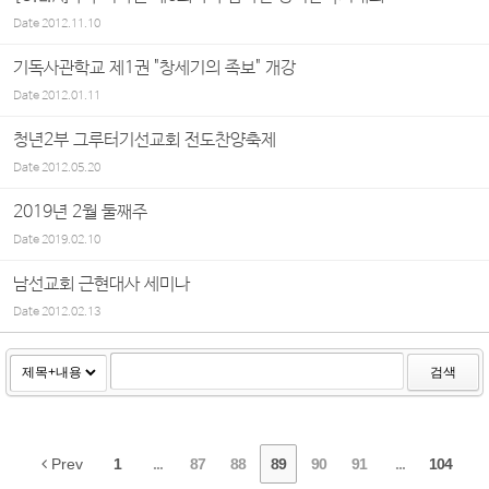
Date
2012.11.10
기독사관학교 제1권 "창세기의 족보" 개강
Date
2012.01.11
청년2부 그루터기선교회 전도찬양축제
Date
2012.05.20
2019년 2월 둘째주
Date
2019.02.10
남선교회 근현대사 세미나
Date
2012.02.13
검색
Prev
1
...
87
88
89
90
91
...
104