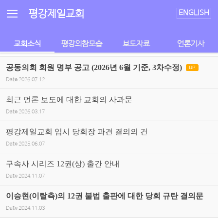
Sketchbook5, 스케치북5
Sketchbook5, 스케치북5
평강제일교회
ENGLISH
교회소식
평강의참모습
보도자료
언론기사
공동의회 회원 명부 공고 (2026년 6월 기준, 3차수정)
UP
Date
2026.07.12
최근 언론 보도에 대한 교회의 사과문
Date
2026.03.17
평강제일교회 임시 당회장 파견 결의의 건
Date
2025.06.07
구속사 시리즈 12권(상) 출간 안내
Date
2024.11.07
이승현(이탈측)의 12권 불법 출판에 대한 당회 규탄 결의문
Date
2024.11.03