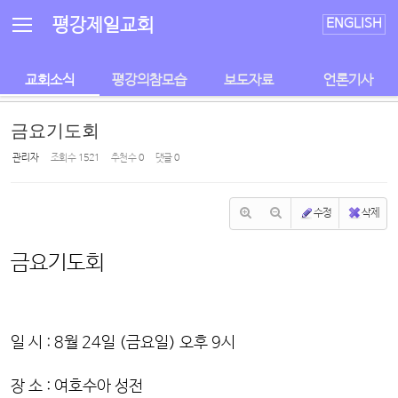
Sketchbook5, 스케치북5
Sketchbook5, 스케치북5
평강제일교회
ENGLISH
교회소식
평강의참모습
보도자료
언론기사
금요기도회
관리자
조회 수
1521
추천 수
0
댓글
0
수정
삭제
금요기도회
일 시 : 8월 24일 (금요일) 오후 9시
장 소 : 여호수아 성전