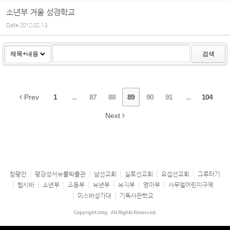
소년부 겨울 성경학교
Date
2012.02.13
검색
Prev
1
...
87
88
89
90
91
...
104
Next
참평안
평강성서유물박물관
남선교회
실로선교회
요셉선교회
그루터기
헵시바
소년부
초등부
유년부
유치부
영아부
사무엘어린이구역
미스바성가대
기독사관학교
Copyright 2015
All Rights Reserved.