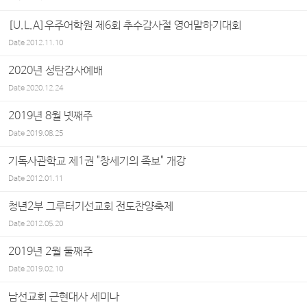
[U.L.A]우주어학원 제6회 추수감사절 영어말하기대회
Date
2012.11.10
2020년 성탄감사예배
Date
2020.12.24
2019년 8월 넷째주
Date
2019.08.25
기독사관학교 제1권 "창세기의 족보" 개강
Date
2012.01.11
청년2부 그루터기선교회 전도찬양축제
Date
2012.05.20
2019년 2월 둘째주
Date
2019.02.10
남선교회 근현대사 세미나