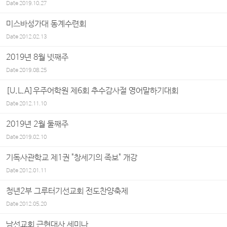
Date
2019.10.27
미스바성가대 동계수련회
Date
2012.02.13
2019년 8월 넷째주
Date
2019.08.25
[U.L.A]우주어학원 제6회 추수감사절 영어말하기대회
Date
2012.11.10
2019년 2월 둘째주
Date
2019.02.10
기독사관학교 제1권 "창세기의 족보" 개강
Date
2012.01.11
청년2부 그루터기선교회 전도찬양축제
Date
2012.05.20
남선교회 근현대사 세미나