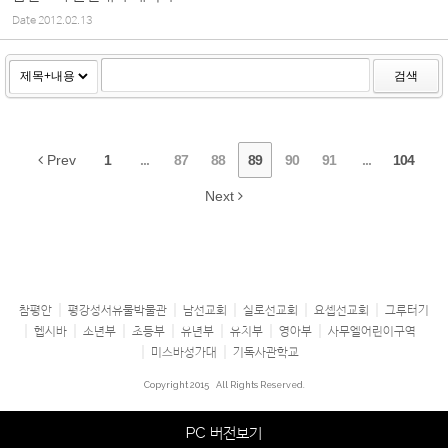
Date
2012.02.13
검색
Prev
1
...
87
88
89
90
91
...
104
Next
참평안
평강성서유물박물관
남선교회
실로선교회
요셉선교회
그루터기
헵시바
소년부
초등부
유년부
유치부
영아부
사무엘어린이구역
미스바성가대
기독사관학교
Copyright 2015
All Rights Reserved.
PC 버전보기