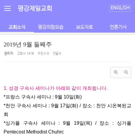
Sketchbook5, 스케치북5
Sketchbook5, 스케치북5
평강제일교회
ENGLISH
교회소식
평강의참모습
보도자료
언론기사
2019년 9월 둘째주
관리자
조회 수
1418
추천 수
0
댓글
0
1. 성경 구속사 세미나가 아래와 같이 개최됩니다.
*프랑스 구속사 세미나 : 9월 10일(화)
*
천안 구속사 세미나 : 9월 17일(화) / 장소 : 천안 시온복된교
회
*
싱가폴 구속사 세미나 : 9월 19일(목) / 장소 : 싱가폴
Pentecost Methodist Chuhrc