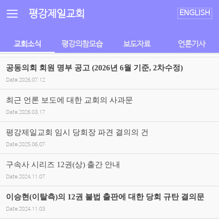
Sketchbook5, 스케치북5
Sketchbook5, 스케치북5
평강제일교회
ENGLISH
교회소식
평강의참모습
보도자료
언론기사
공동의회 회원 명부 공고 (2026년 6월 기준, 2차수정)
Date
2026.07.12
최근 언론 보도에 대한 교회의 사과문
Date
2026.03.17
평강제일교회 임시 당회장 파견 결의의 건
Date
2025.06.07
구속사 시리즈 12권(상) 출간 안내
Date
2024.11.07
이승현(이탈측)의 12권 불법 출판에 대한 당회 규탄 결의문
Date
2024.11.03