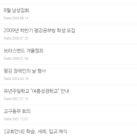
8월 남성집회
Date
2004.08.14
2009년 하반기 평강공부방 학생 모집
Date
2009.07.20
브라스밴드 겨울캠프
Date
2009.01.06
평강 장애인의 날 행사
Date
2004.04.18
유년주일학교 "여름성경학교" 안내
Date
2007.07.15
교구총무 회의
Date
2007.12.02
[교회안내] 학습, 세례, 입교 예식