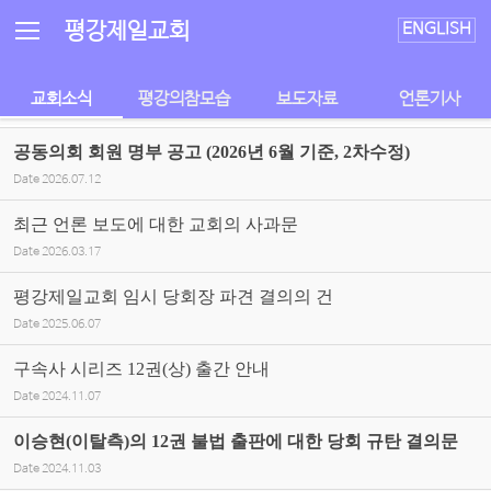
Sketchbook5, 스케치북5
Sketchbook5, 스케치북5
평강제일교회
ENGLISH
교회소식
평강의참모습
보도자료
언론기사
공동의회 회원 명부 공고 (2026년 6월 기준, 2차수정)
Date
2026.07.12
최근 언론 보도에 대한 교회의 사과문
Date
2026.03.17
평강제일교회 임시 당회장 파견 결의의 건
Date
2025.06.07
구속사 시리즈 12권(상) 출간 안내
Date
2024.11.07
이승현(이탈측)의 12권 불법 출판에 대한 당회 규탄 결의문
Date
2024.11.03