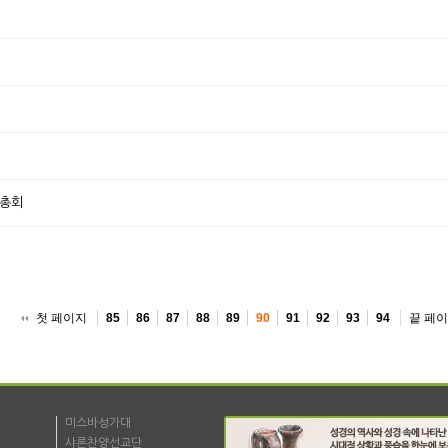
기총회
첫 페이지
끝 페
85
86
87
88
89
90
91
92
93
94
미스바성가대
샤론찬양선교단