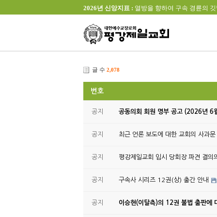
2026년 신앙지표 :
열방을 향하여 구속 경륜의 깃발을 높이 
글 수
2,078
번호
공지
공동의회 회원 명부 공고 (2026년 6
공지
최근 언론 보도에 대한 교회의 사과문
공지
평강제일교회 임시 당회장 파견 결의
공지
구속사 시리즈 12권(상) 출간 안내
공지
이승현(이탈측)의 12권 불법 출판에 