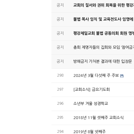
공지
교회의 질서와 권위 회복을 위한 평
공지
불법 목사 임직 및 교육전도사 임명에
공지
평강제일교회 불법 공동의회 회원 명부
공지
총회 제명자들의 집회와 모임 ‘참여금지
공지
방해금지 가처분 결과에 대한 입장문
298
2024년 3월 다섯째 주 주보
297
[교회소식] 금요기도회
296
소년부 겨울 성경학교
295
2018년 11월 셋째주 교회소식
294
2019년 8월 넷째주