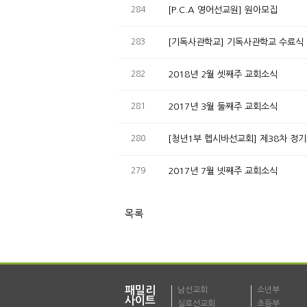
284
[P.C.A 영어선교원] 원아모집
283
[기독사관학교] 기독사관학교 수료식
282
2018년 2월 셋째주 교회소식
281
2017년 3월 둘째주 교회소식
280
[청년1부 헵시바선교회] 제38차 정
279
2017년 7월 넷째주 교회소식
목록
패밀리
남선교회
소년부
사이트
실로선교회
초등부