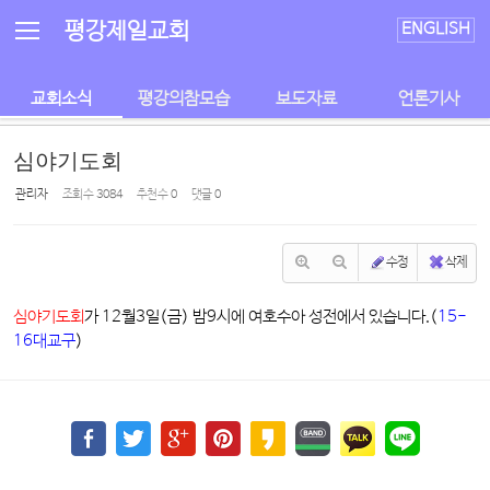
Sketchbook5, 스케치북5
Sketchbook5, 스케치북5
평강제일교회
ENGLISH
교회소식
평강의참모습
보도자료
언론기사
심야기도회
관리자
조회 수
3084
추천 수
0
댓글
0
수정
삭제
심야기도회
가 12월3일(금) 밤9시에 여호수아 성전에서 있습니다.(
15-
16대교구
)