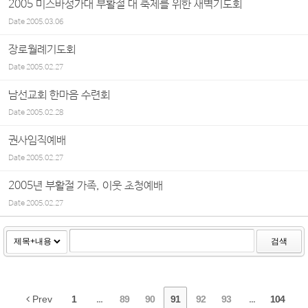
2005 미스바성가대 부활절 대 축제를 위한 새벽기도회
Date
2005.03.06
장로월례기도회
Date
2005.02.27
남선교회 한마음 수련회
Date
2005.02.28
권사임직예배
Date
2005.02.27
2005년 부활절 가족, 이웃 초청예배
Date
2005.02.27
검색
Prev
1
...
89
90
91
92
93
...
104