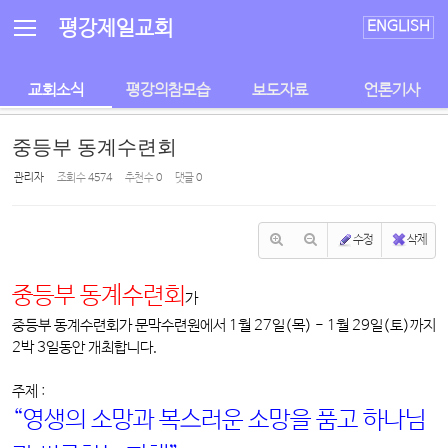
Sketchbook5, 스케치북5
Sketchbook5, 스케치북5
평강제일교회
ENGLISH
교회소식
평강의참모습
보도자료
언론기사
중등부 동계수련회
관리자
조회 수
4574
추천 수
0
댓글
0
수정
삭제
중등부 동계수련회
가
중등부 동계수련회가 문막수련원에서 1월 27일(목) - 1월 29일(토)까지
2박 3일동안 개최합니다.
주제 :
“영생의 소망과 복스러운 소망을 품고 하나님