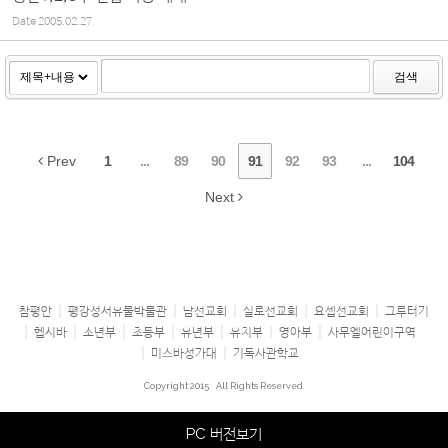
Date
2005.02.27
검색
Prev
1
...
89
90
91
92
93
...
104
Next
참평안
평강성서유물박물관
남선교회
실로선교회
요셉선교회
그루터기
헵시바
소년부
초등부
유년부
유치부
영아부
사무엘어린이구역
미스바성가대
기독사관학교
Copyright 2015
All Rights Reserved.
PC 버전보기