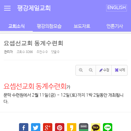
Sketchbook5, 스케치북5
Sketchbook5, 스케치북5
평강제일교회
ENGLISH
교회소식
평강의참모습
보도자료
언론기사
요셉선교회 동계수련회
관리자
조회 수
3266
추천 수
0
댓글
0
수정
삭제
요셉선교회 동계수련회
가
문막 수련원에서 2월 11일(금) - 12일(토)까지 1박 2일동안 개최됩니
다.