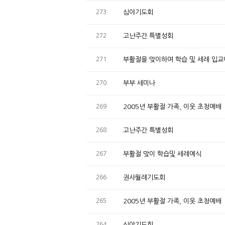
273
심야기도회
272
고난주간 특별성회
271
부활절을 맞이하여 학습 및 세례 입
270
부부 세미나
269
2005년 부활절 가족, 이웃 초청예배
268
고난주간 특별성회
267
부활절 맞이 학습및 세례예식
266
권사월례기도회
265
2005년 부활절 가족, 이웃 초청예배
264
심야기도회