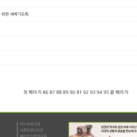
제를 위한 새벽기도회
첫 페이지
86
87
88
89
90
91
92
93
94
95
끝 페이지
미스바성가대
샤론찬양선교단
베리트신학연구원