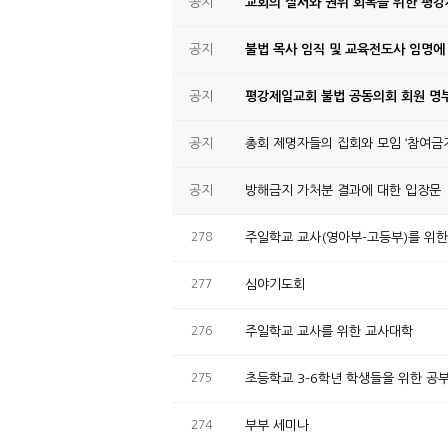
공지
교회의 질서와 권위 회복을 위한 평
공지
불법 목사 임직 및 교육전도사 임명에
공지
평강제일교회 불법 공동의회 회원 명부
공지
총회 제명자들의 집회와 모임 ‘참여금지
공지
방해금지 가처분 결과에 대한 입장문
278
주일학교 교사(영아부-고등부)를 위
277
심야기도회
276
주일학교 교사를 위한 교사대학
275
초등학교 3-6학년 학생들을 위한 공
274
부부 세미나