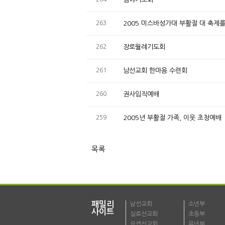
263
2005 미스바성가대 부활절 대 축
262
장로월례기도회
261
남선교회 한마음 수련회
260
권사임직예배
259
2005년 부활절 가족, 이웃 초청예배
목록
패밀리
남선교회
소년부
사이트
실로선교회
초등부
요셉선교회
유년부