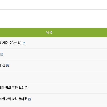
제목
월 기준, 2차수정)
의 건
대한 당회 규탄 결의문
강제일교회 당회 결의문