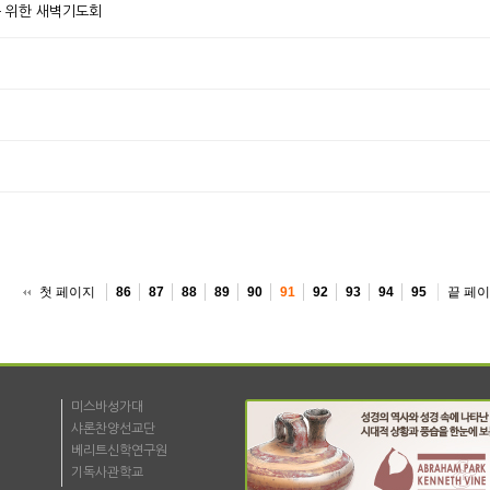
제를 위한 새벽기도회
첫 페이지
끝 페
86
87
88
89
90
91
92
93
94
95
미스바성가대
샤론찬양선교단
베리트신학연구원
기독사관학교