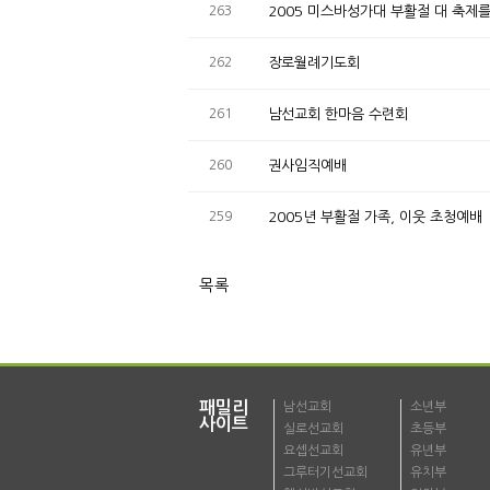
263
2005 미스바성가대 부활절 대 축
262
장로월례기도회
261
남선교회 한마음 수련회
260
권사임직예배
259
2005년 부활절 가족, 이웃 초청예배
목록
패밀리
남선교회
소년부
사이트
실로선교회
초등부
요셉선교회
유년부
그루터기선교회
유치부