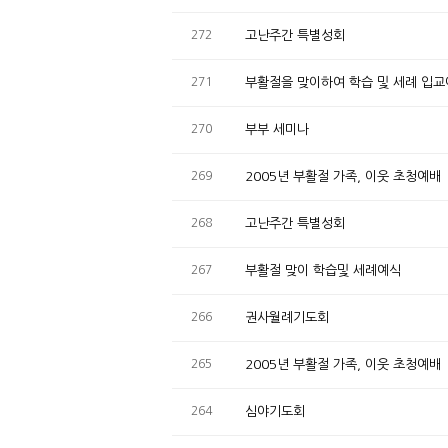
272
고난주간 특별성회
271
부활절을 맞이하여 학습 및 세례 입
270
부부 세미나
269
2005년 부활절 가족, 이웃 초청예배
268
고난주간 특별성회
267
부활절 맞이 학습및 세례예식
266
권사월례기도회
265
2005년 부활절 가족, 이웃 초청예배
264
심야기도회