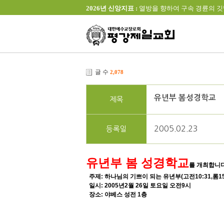
2026년 신앙지표 :
열방을 향하여 구속 경륜의 깃발을 높이 
글 수
2,078
유년부 봄성경학교
제목
2005.02.23
등록일
유년부 봄 성경학교
를 개최합니다
주제: 하나님의 기쁘이 되는 유년부(고전10:31,롬15:
일시: 2005년2월 26일 토요일 오전9시
장소: 야베스 성전 1층