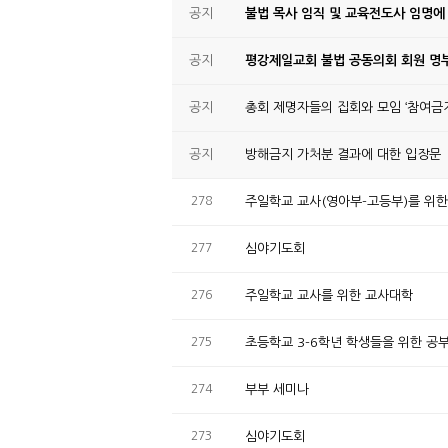
공지
불법 목사 임직 및 교육전도사 임명에
공지
평강제일교회 불법 공동의회 회원 명부
공지
총회 제명자들의 집회와 모임 ‘참여금지
공지
방해금지 가처분 결과에 대한 입장문
278
주일학교 교사(영아부-고등부)를 위
277
심야기도회
276
주일학교 교사를 위한 교사대학
275
초등학교 3-6학년 학생들을 위한 공
274
부부 세미나
273
심야기도회