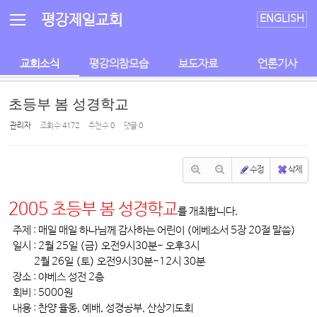
Sketchbook5, 스케치북5
Sketchbook5, 스케치북5
평강제일교회
ENGLISH
교회소식
평강의참모습
보도자료
언론기사
초등부 봄 성경학교
관리자
조회 수
4172
추천 수
0
댓글
0
수정
삭제
2005 초등부 봄 성경학교
를 개최합니다.
주제 : 매일 매일 하나님께 감사하는 어린이 (에베소서 5장 20절 말씀)
일시 : 2월 25일 (금) 오전9시30분- 오후3시
2월 26일 (토) 오전9시30분-12시 30분
장소 : 야베스 성전 2층
회비 : 5000원
내용 : 찬양 율동, 예배, 성경공부, 산상기도회