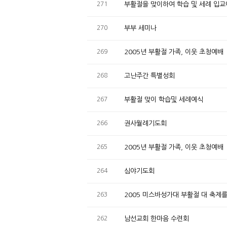
271
부활절을 맞이하여 학습 및 세례 입
270
부부 세미나
269
2005년 부활절 가족, 이웃 초청예배
268
고난주간 특별성회
267
부활절 맞이 학습및 세례예식
266
권사월례기도회
265
2005년 부활절 가족, 이웃 초청예배
264
심야기도회
263
2005 미스바성가대 부활절 대 축
262
남선교회 한마음 수련회