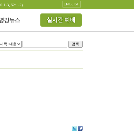
ENGLISH
3, 62:1-2)
검색
Tw
Fa