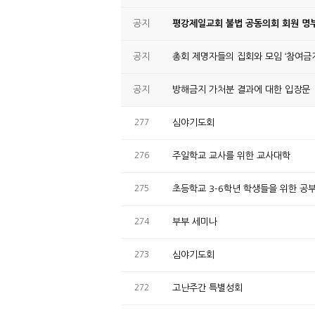
공지
평강제일교회 불법 공동의회 회원 명부
공지
총회 제명자들의 집회와 모임 ‘참여금지
공지
방해금지 가처분 결과에 대한 입장문
277
심야기도회
276
주일학교 교사를 위한 교사대학
275
초등학교 3-6학년 학생들을 위한 공
274
부부 세미나
273
심야기도회
272
고난주간 특별성회