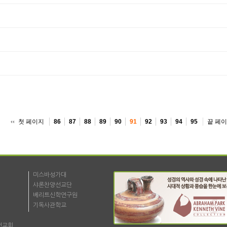
첫 페이지
끝 페
86
87
88
89
90
91
92
93
94
95
미스바성가대
샤론찬양선교단
베리트신학연구원
기독사관학교
선교회