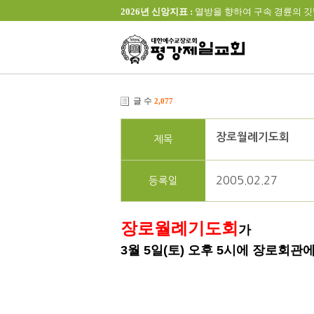
2026년 신앙지표 :
열방을 향하여 구속 경륜의 깃발을 높이 
글 수
2,077
장로월례기도회
제목
2005.02.27
등록일
장로월례기도회
가
3월 5일(토) 오후 5시에 장로회관