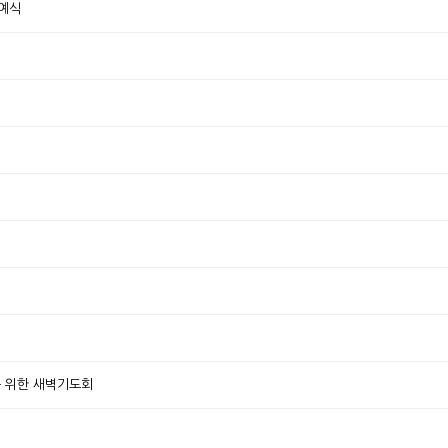
교예식
제를 위한 새벽기도회