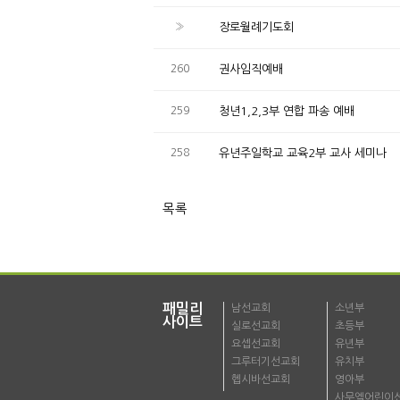
»
장로월례기도회
260
권사임직예배
259
청년1,2,3부 연합 파송 예배
258
유년주일학교 교육2부 교사 세미나
목록
패밀리
남선교회
소년부
사이트
실로선교회
초등부
요셉선교회
유년부
그루터기선교회
유치부
헵시바선교회
영아부
사무엘어린이