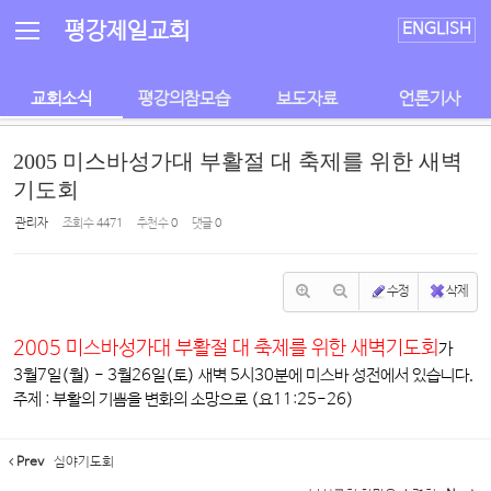
Sketchbook5, 스케치북5
Sketchbook5, 스케치북5
평강제일교회
ENGLISH
교회소식
평강의참모습
보도자료
언론기사
2005 미스바성가대 부활절 대 축제를 위한 새벽
기도회
관리자
조회 수
4471
추천 수
0
댓글
0
수정
삭제
2005 미스바성가대 부활절 대 축제를 위한 새벽기도회
가
3월7일(월) - 3월26일(토) 새벽 5시30분에 미스바 성전에서 있습니다.
주제 : 부활의 기쁨을 변화의 소망으로 (요11:25-26)
Prev
심야기도회