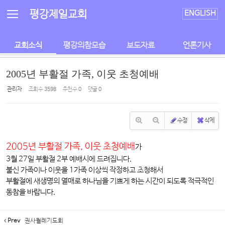
Sketchbook5, 스케치북5
Sketchbook5, 스케치북5
평강제일교회
ENGLISH
교회소식
평강의참모습
보도자료
언론기사
2005년 부활절 가족, 이웃 초청예배
관리자
조회 수
3598
추천 수
0
댓글
0
수정
삭제
2005년 부활절 가족, 이웃 초청예배
가
3월 27일 부활절 2부 예배시에 드려집니다.
불신 가족이나 이웃을 1가족 이상씩 작정하고 초청해서
부활절에 새생명의 열매로 하나님을 기쁘게 하는 시간이 되도록 적극적인
동참을 바랍니다.
Prev
권사월례기도회