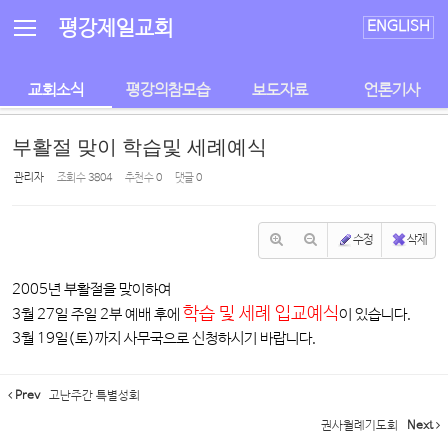
Sketchbook5, 스케치북5
Sketchbook5, 스케치북5
평강제일교회
ENGLISH
교회소식
평강의참모습
보도자료
언론기사
부활절 맞이 학습및 세례예식
관리자
조회 수
3804
추천 수
0
댓글
0
수정
삭제
2005년 부활절을 맞이하여
학습 및 세례 입교예식
3월 27일 주일 2부 예배 후에
이 있습니다.
3월 19일(토)까지 사무국으로 신청하시기 바랍니다.
Prev
고난주간 특별성회
권사월례기도회
Next