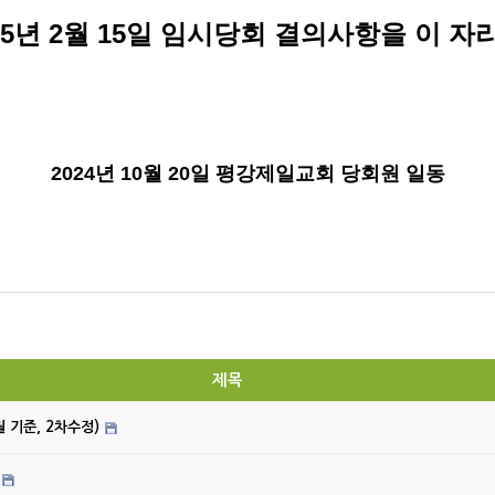
5
년
2
월
15
일 임시당회 결의사항을 이 자리
2024
년
10
월
20
일 평강제일교회 당회원 일동
제목
월 기준, 2차수정)