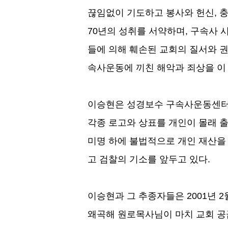
끊임없이 기도하고 봉사와 헌신
,
충
70
년의 성취를 서약하며
,
구속사 
들에 의해 훼손된 교회의 질서와 
속사운동에 끼친 해악과 죄상을 이
이승현은 성경보수 구속사운동센터
각종 로고와 상표를 개인이 몰래 
미명 하에 불법적으로 개인 재산을
고 검찰의 기소를 앞두고 있다
.
이승현과 그 추종자들은
2001
년
2
왜곡해 원로목사님이 마치 교회 