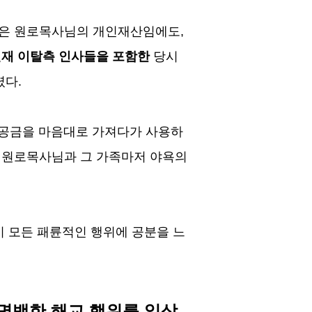
원은 원로목사님의 개인재산임에도
,
재 이탈측 인사들을 포함한
당시
렸다
.
공금을 마음대로 가져다가 사용하
 원로목사님과 그 가족마저 야욕의
 모든 패륜적인 행위에 공분을 느
명백한 해교 행위를 일삼