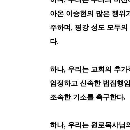
아온 이승현의 많은 행위
주하며
,
평강 성도 모두의
다
.
하나
,
우리는 교회의 추가
엄정하고 신속한 법집행임
조속한 기소를 촉구한다
.
하나
,
우리는 원로목사님의