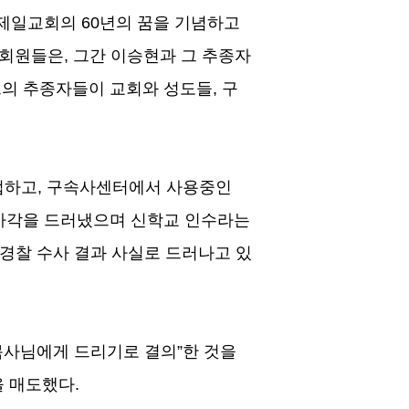
제일교회의
60
년의 꿈을 기념하고
당회원들은
,
그간 이승현과 그 추종자
그의 추종자들이 교회와 성도들
,
구
업하고
,
구속사센터에서 사용중인
마각을 드러냈으며 신학교 인수라는
경찰 수사 결과 사실로 드러나고 있
목사님에게 드리기로 결의
”
한 것을
을 매도했다
.