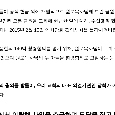
도들이 공적 헌금 외에 개별적으로 원로목사님께 드린 금
견된 모든 금원을 교회에 헌납한 일에 대해
,
수십명의 현
 지난
2015
년
2
월
15
일 임시당회 결의사항을 몰각시켜버
이승현의
140
억 횡령혐의를 덮기 위해
,
원로목사님이 교회 
도했으며 원로목사님의 두 아들을 횡령혐의로 고발하는 등
의 총의를 받들어
,
우리 교회의 대표 의결기관인 당회가
이
다
.
에서 이탈해 사익을 추구하며 도당을 짓고 