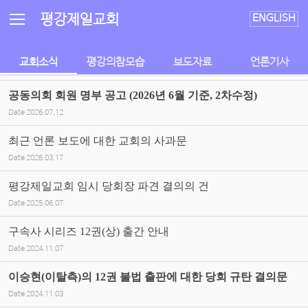
Sketchbook5, 스케치북5
Sketchbook5, 스케치북5
평강제일교회
ENGLISH
교회소식
평강의참모습
보도자료
언론기사
공동의회 회원 명부 공고 (2026년 6월 기준, 2차수정)
Date
2026.07.12
최근 언론 보도에 대한 교회의 사과문
Date
2026.03.17
평강제일교회 임시 당회장 파견 결의의 건
Date
2025.06.07
구속사 시리즈 12권(상) 출간 안내
Date
2024.11.07
이승현(이탈측)의 12권 불법 출판에 대한 당회 규탄 결의문
Date
2024.11.03