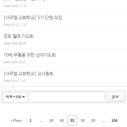
Date
2004.11.15
[사무엘 교회학교] 5기 단원 모집
Date
2013.12.29
장로 월례 기도회
Date
2004.08.08
10배 부흥을 위한 심야기도회
Date
2004.03.07
[사무엘 교회학교] 교사총회
Date
2014.12.07
검색
Prev
1
...
89
90
91
92
93
...
104