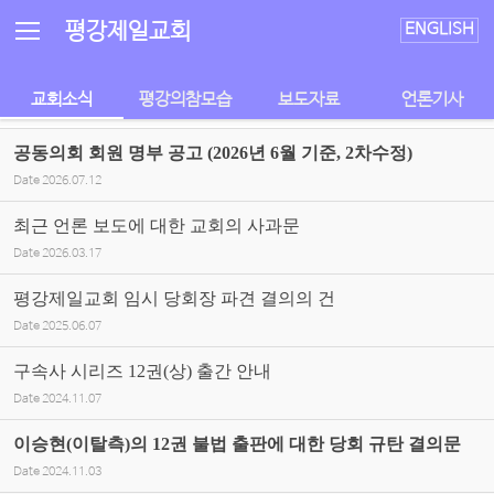
Sketchbook5, 스케치북5
Sketchbook5, 스케치북5
평강제일교회
ENGLISH
교회소식
평강의참모습
보도자료
언론기사
공동의회 회원 명부 공고 (2026년 6월 기준, 2차수정)
Date
2026.07.12
최근 언론 보도에 대한 교회의 사과문
Date
2026.03.17
평강제일교회 임시 당회장 파견 결의의 건
Date
2025.06.07
구속사 시리즈 12권(상) 출간 안내
Date
2024.11.07
이승현(이탈측)의 12권 불법 출판에 대한 당회 규탄 결의문
Date
2024.11.03