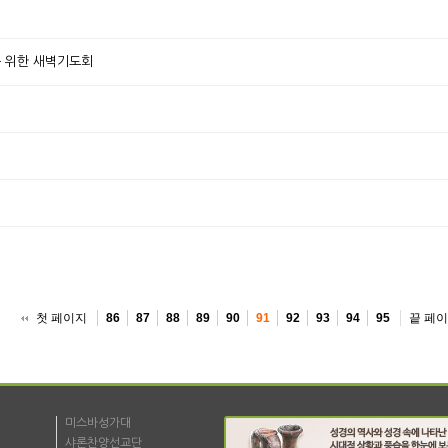
제를 위한 새벽기도회
첫 페이지
끝 페
86
87
88
89
90
91
92
93
94
95
미스바성가대
샤론찬양선교단