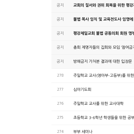
공지
교회의 질서와 권위 회복을 위한 평
공지
불법 목사 임직 및 교육전도사 임명에
공지
평강제일교회 불법 공동의회 회원 명부
공지
총회 제명자들의 집회와 모임 ‘참여금지
공지
방해금지 가처분 결과에 대한 입장문
278
주일학교 교사(영아부-고등부)를 위
277
심야기도회
276
주일학교 교사를 위한 교사대학
275
초등학교 3-6학년 학생들을 위한 공
274
부부 세미나