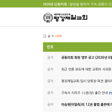
2026년 신앙지표 :
열방을 향하여 구속 경륜의 깃발을 높이 
글 수
2,078
번호
공지
공동의회 회원 명부 공고 (2026년 6
공지
최근 언론 보도에 대한 교회의 사과문
공지
평강제일교회 임시 당회장 파견 결의
공지
구속사 시리즈 12권(상) 출간 안내
공지
이승현(이탈측)의 12권 불법 출판에 