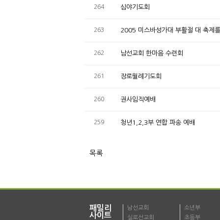
264
심야기도회
263
2005 미스바성가대 부활절 대 축
262
남선교회 한마음 수련회
261
장로월례기도회
260
권사임직예배
259
청년1,2,3부 연합 파송 예배
목록
패밀리
남선교회
소년부
사이트
실로선교회
초등부