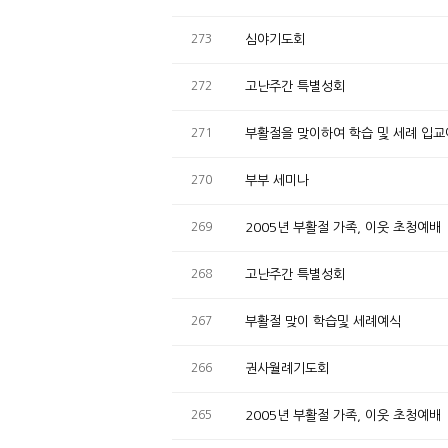
273
심야기도회
272
고난주간 특별성회
271
부활절을 맞이하여 학습 및 세례 입
270
부부 세미나
269
2005년 부활절 가족, 이웃 초청예배
268
고난주간 특별성회
267
부활절 맞이 학습및 세례예식
266
권사월례기도회
265
2005년 부활절 가족, 이웃 초청예배