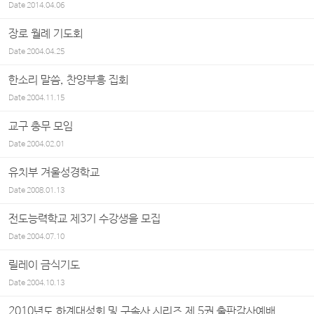
Date
2014.04.06
장로 월례 기도회
Date
2004.04.25
한소리 말씀, 찬양부흥 집회
Date
2004.11.15
교구 총무 모임
Date
2004.02.01
유치부 겨울성경학교
Date
2008.01.13
전도능력학교 제3기 수강생을 모집
Date
2004.07.10
릴레이 금식기도
Date
2004.10.13
2010년도 하계대성회 및 구속사 시리즈 제 5권 출판감사예배