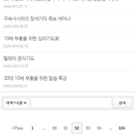
Date
2010.07.11
구속사시리즈 창세기의 족보 세미나
Date
2009.06.25
10배 부흥을 위한 심야기도회
Date
2004.05.16
릴레이 금식기도
Date
2004.10.16
30대 10배 부흥을 위한 말씀 특강
Date
2004.02.01
검색
Prev
1
...
90
91
92
93
94
...
104