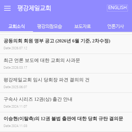
Sketchbook5, 스케치북5
Sketchbook5, 스케치북5
평강제일교회
ENGLISH
교회소식
평강의참모습
보도자료
언론기사
공동의회 회원 명부 공고 (2026년 6월 기준, 2차수정)
Date
2026.07.12
최근 언론 보도에 대한 교회의 사과문
Date
2026.03.17
평강제일교회 임시 당회장 파견 결의의 건
Date
2025.06.07
구속사 시리즈 12권(상) 출간 안내
Date
2024.11.07
이승현(이탈측)의 12권 불법 출판에 대한 당회 규탄 결의문
Date
2024.11.03