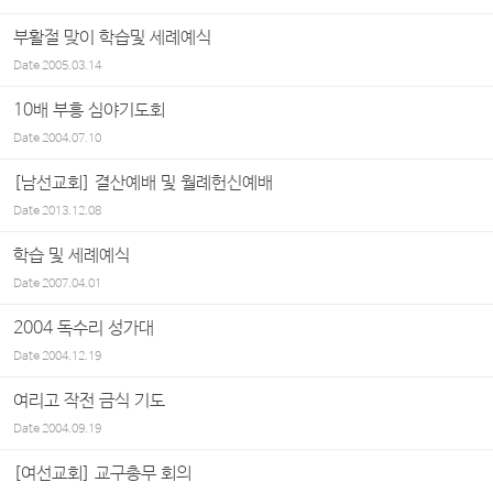
부활절 맞이 학습및 세례예식
Date
2005.03.14
10배 부흥 심야기도회
Date
2004.07.10
[남선교회] 결산예배 및 월례헌신예배
Date
2013.12.08
학습 및 세례예식
Date
2007.04.01
2004 독수리 성가대
Date
2004.12.19
여리고 작전 금식 기도
Date
2004.09.19
[여선교회] 교구총무 회의