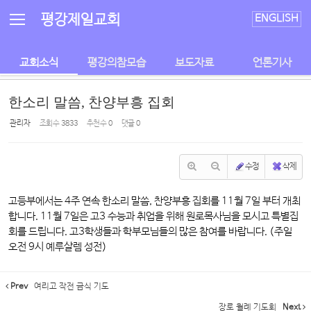
Sketchbook5, 스케치북5
Sketchbook5, 스케치북5
평강제일교회
ENGLISH
교회소식
평강의참모습
보도자료
언론기사
한소리 말씀, 찬양부흥 집회
관리자
조회 수
3833
추천 수
0
댓글
0
수정
삭제
고등부에서는 4주 연속 한소리 말씀, 찬양부흥 집회를 11월 7일 부터 개최
합니다. 11월 7일은 고3 수능과 취업을 위해 원로목사님을 모시고 특별집
회를 드립니다. 고3학생들과 학부모님들의 많은 참여를 바랍니다. (주일
오전 9시 예루살렘 성전)
Prev
여리고 작전 금식 기도
장로 월례 기도회
Next