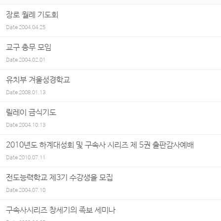
장로 월례 기도회
Date
2004.04.25
교구 총무 모임
Date
2004.02.01
유치부 겨울성경학교
Date
2008.01.13
릴레이 금식기도
Date
2004.10.13
2010년도 하계대성회 및 구속사 시리즈 제 5권 출판감사예배
Date
2010.07.11
전도능력학교 제3기 수강생을 모집
Date
2004.07.10
구속사시리즈 창세기의 족보 세미나