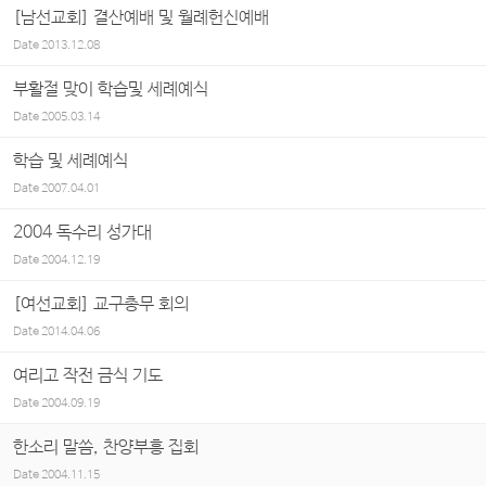
[남선교회] 결산예배 및 월례헌신예배
Date
2013.12.08
부활절 맞이 학습및 세례예식
Date
2005.03.14
학습 및 세례예식
Date
2007.04.01
2004 독수리 성가대
Date
2004.12.19
[여선교회] 교구총무 회의
Date
2014.04.06
여리고 작전 금식 기도
Date
2004.09.19
한소리 말씀, 찬양부흥 집회
Date
2004.11.15