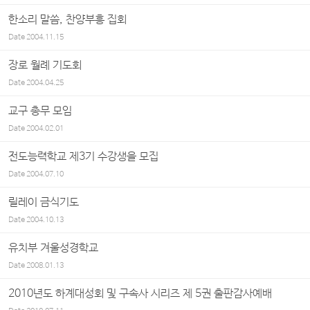
한소리 말씀, 찬양부흥 집회
Date
2004.11.15
장로 월례 기도회
Date
2004.04.25
교구 총무 모임
Date
2004.02.01
전도능력학교 제3기 수강생을 모집
Date
2004.07.10
릴레이 금식기도
Date
2004.10.13
유치부 겨울성경학교
Date
2008.01.13
2010년도 하계대성회 및 구속사 시리즈 제 5권 출판감사예배