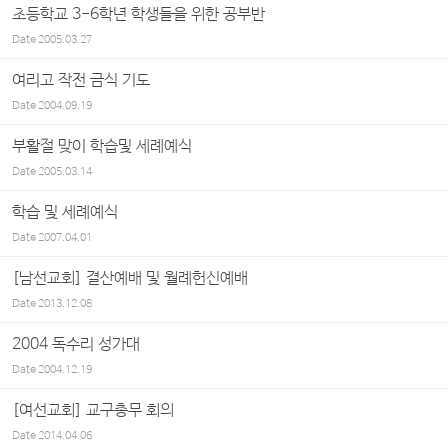
초등학교 3-6학년 학생들을 위한 공부반
Date
2005.03.27
여리고 작전 금식 기도
Date
2004.09.19
부활절 맞이 학습및 세례예식
Date
2005.03.14
학습 및 세례예식
Date
2007.04.01
[남선교회] 결산예배 및 월례헌신예배
Date
2013.12.08
2004 독수리 성가대
Date
2004.12.19
[여선교회] 교구총무 회의
Date
2014.04.06