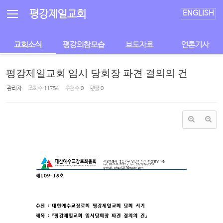
Sketchbook5, 스케치북5
Sketchbook5, 스케치북5
평강제일교회
ENGLISH
교회소식
평강의참모습
보도자료
언론기사
평강제일교회 임시 당회장 파견 결의의 건
관리자
조회 수
11754
추천 수
0
댓글
0