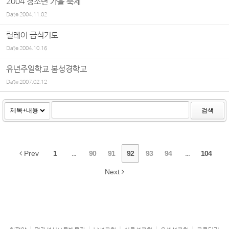
2004 청소년 가을 축제
Date
2004.11.02
릴레이 금식기도
Date
2004.10.16
유년주일학교 봄성경학교
Date
2007.02.12
검색
Prev
1
...
90
91
92
93
94
...
104
Next