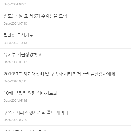
Date
2004.02.01
전도능력학교 제3기 수강생을 모집
Date
2004.07.10
릴레이 금식기도
Date
2004.10.13
유치부 겨울성경학교
Date
2008.01.13
2010년도 하계대성회 및 구속사 시리즈 제 5권 출판감사예배
Date
2010.07.11
10배 부흥을 위한 심야기도회
Date
2004.05.16
구속사시리즈 창세기의 족보 세미나
Date
2009.06.25