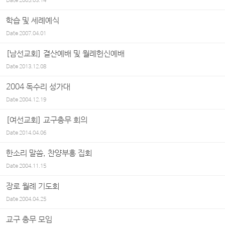
Date
2005.03.14
학습 및 세례예식
Date
2007.04.01
[남선교회] 결산예배 및 월례헌신예배
Date
2013.12.08
2004 독수리 성가대
Date
2004.12.19
[여선교회] 교구총무 회의
Date
2014.04.06
한소리 말씀, 찬양부흥 집회
Date
2004.11.15
장로 월례 기도회
Date
2004.04.25
교구 총무 모임