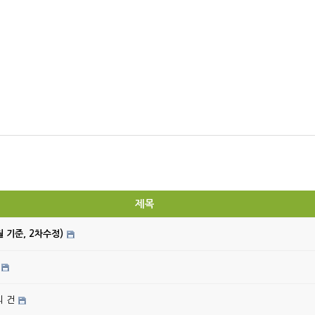
제목
월 기준, 2차수정)
의 건