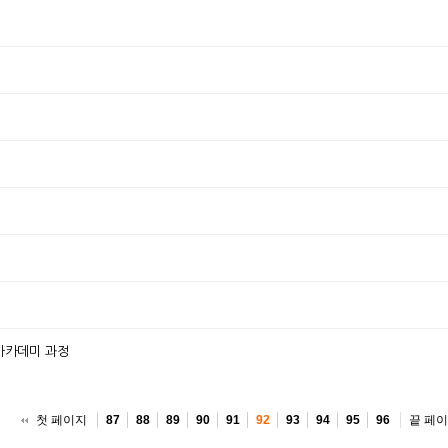
 아카데미 과정
첫 페이지
끝 페
87
88
89
90
91
92
93
94
95
96