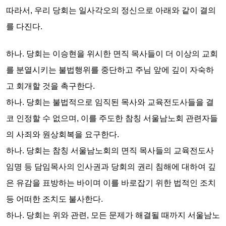
따라서, 우리 당회는
일사각오의 정신으로
아래와 같이
결의
를 다진다.
하나.
당회는
이승현을 위시한 면직 목사들이 더 이상의 교회
를 분열시키는 불법행위를 중단하고 주님 앞에 깊이 자숙하
고 회개할 것을
촉구한다.
하나.
당회는
불법적으로 임직된 목사와 교육전도사들을 결
코 인정할 수 없으며, 이를 주도한 참칭 서울남노회 관련자들
의 사죄와 원상회복을
요구한다.
하나.
당회는
참칭 서울남노회의 면직 목사들의 교육전도사
임명 등 담임목사의 인사권과 당회의 권리 침해에 대하여 깊
은 유감을 표방하는 바이며 이를 바로잡기 위한 법적인 조치
등 어떠한 조치도
불사한다.
하나.
당회는
위와 관련, 모든 문제가 해결될 때까지 서울남노