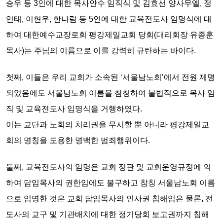
승우 등 3인에 대한 목사안수 임직식 및 김효선 양사무엘, 정
연태, 이현우, 한나림 등 5인에 대한 교육전도사 임명식
에 대
하여 대한예수교장로회 평강제일교회 당회(대리회장 유종훈
목사)는 주님의
이름으로 이를 강력히 규탄하는 바이다.
첫째,
이들은 우리 교회가 소속된 ‘서울남노회’에서 전원 제명
되었음에도 서울남노회 이름을 참칭하여 불법적으로 목사 임
직 및 교육전도사 임명식을 거행하였다.
이는
교단과 노회의 치리권
을 무시할 뿐 아니라
평강제일교
회의 명칭을 도용한 명백한 범죄행위이다.
둘째,
교육전도사의 임명은 교회 정관 및 교회운영규정에 의
하여 담임목사의 권한임에도 불구하고 참칭 서울남노회 이름
으로 임명한 것은
교회 담임목사의 인사권 침해
임은 물론, 전
도사의 교구 및 기관배치에 대한
정기당회 보고권까지 침해