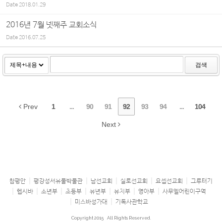
Date
2018.01.29
2016년 7월 넷째주 교회소식
Date
2016.07.25
검색
Prev
1
...
90
91
92
93
94
...
104
Next
참평안
평강성서유물박물관
남선교회
실로선교회
요셉선교회
그루터기
헵시바
소년부
초등부
유년부
유치부
영아부
사무엘어린이구역
미스바성가대
기독사관학교
Copyright 2015
All Rights Reserved.