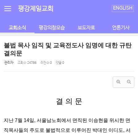
Sketchbook5, 스케치북5
Sketchbook5, 스케치북5
평강제일교회
ENGLISH
교회소식
평강의참모습
보도자료
언론기사
불법 목사 임직 및 교육전도사 임명에 대한 규탄
결의문
관리자
조회 수
24786
추천 수
0
댓글
0
결 의 문
지난 7월 14일, 서울남노회에서 면직된 이승현을 위시한 면
직목사들의 주도로
불법적으로 이루어진 박대인 이디도, 서