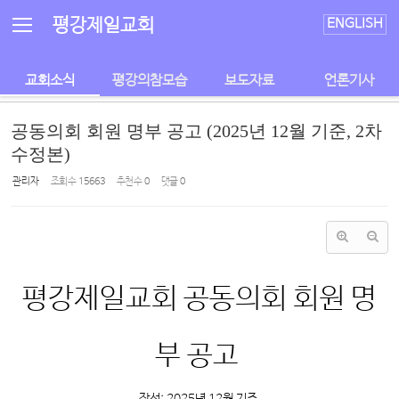
Sketchbook5, 스케치북5
Sketchbook5, 스케치북5
평강제일교회
ENGLISH
교회소식
평강의참모습
보도자료
언론기사
공동의회 회원 명부 공고 (2025년 12월 기준, 2차
수정본)
관리자
조회 수
15663
추천 수
0
댓글
0
평강제일교회 공동의회 회원 명
부 공고