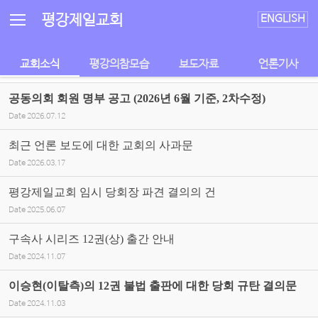
Sketchbook5, 스케치북5
Sketchbook5, 스케치북5
평강제일교회
ENGLISH
교회소식
평강의참모습
보도자료
언론기사
공동의회 회원 명부 공고 (2026년 6월 기준, 2차수정)
Date
2026.07.12
최근 언론 보도에 대한 교회의 사과문
Date
2026.03.17
평강제일교회 임시 당회장 파견 결의의 건
Date
2025.06.07
구속사 시리즈 12권(상) 출간 안내
Date
2024.11.07
이승현(이탈측)의 12권 불법 출판에 대한 당회 규탄 결의문
Date
2024.11.03