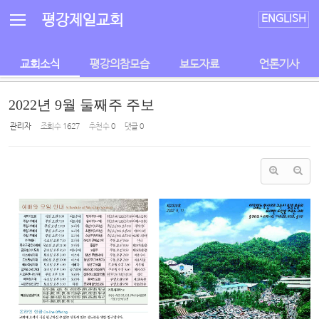
Sketchbook5, 스케치북5
Sketchbook5, 스케치북5
평강제일교회
ENGLISH
교회소식
평강의참모습
보도자료
언론기사
2022년 9월 둘째주 주보
관리자
조회 수
1627
추천 수
0
댓글
0