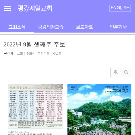
Sketchbook5, 스케치북5
Sketchbook5, 스케치북5
평강제일교회
ENGLISH
교회소식
평강의참모습
보도자료
언론기사
2022년 9월 셋째주 주보
관리자
조회 수
1684
추천 수
0
댓글
0