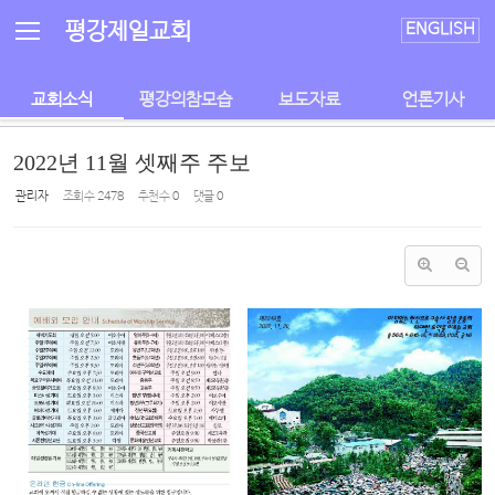
Sketchbook5, 스케치북5
Sketchbook5, 스케치북5
평강제일교회
ENGLISH
교회소식
평강의참모습
보도자료
언론기사
2022년 11월 셋째주 주보
관리자
조회 수
2478
추천 수
0
댓글
0