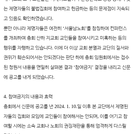
는 제명자들의 불법집회에 참여하고 헌금하는 등의 문제점이 지속되
고 있음도 확인하였습니다
.
뿐만 아니라 제명자들은 여전히
‘
서울남노회
’
를 참칭하여 컨퍼런스
를 개최하여 총회 산하 지교회 교인들을 참여시키고 미혹하는 등의
행위를 자행하고 있습니다
.
이에 더 이상 교회 분열과 교단의 질서와
권위가 훼손되어서는 안되겠다는 판단 하에 총회 임원회에서는 접수
된 청원서 내용을 면밀히 살펴본 결과
‘
참여금지
’
결정을 내리고 신문
에 공고를 내게 되었습니다
.
4.
참여금지의 내용과 효력
총회에서 신문에 공고를 낸
2024. 1. 10.
일 이후 본 교단에서 제명된
자들의 집회와 모임에 교인들이 참여해서는 안되며
,
이를 어기고 참
여할 시에는 소속 교회나 노회의 권징재판을 통해 엄격하게 다스릴