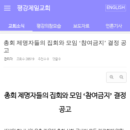
Sketchbook5, 스케치북5
Sketchbook5, 스케치북5
평강제일교회
ENGLISH
교회소식
평강의참모습
보도자료
언론기사
총회 제명자들의 집회와 모임 ‘참여금지’ 결정 공
고
관리자
조회 수
28519
추천 수
0
댓글
0
‘
’
총회 제명자들의 집회와 모임
참여금지
결정
공고