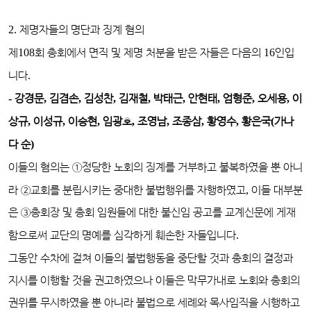
2.
제명자들의 명단과 징계 혐의
제
108
회 총회에서 면직 및 제명 처분을 받은 자들은 다음의
16
인입
니다
.
-
강경문
,
김겸손
,
김성찬
,
김재철
,
박태근
,
안현태
,
엄형준
,
오세용
,
이
상규
,
이성규
,
이승현
,
임광호
,
조영남
,
조종삼
,
황영수
,
황은국
(
가나
다 순
)
이들의 혐의는
①
정당한 노회의 징계를 거부하고 불복하였을 뿐 아니
라
②
교회를 분립시키는 중대한 불법행위를 자행하였고
,
이들 대부분
은
③
총회장 및 총회 임원들에 대한 불신임 공고를 교계신문에 게재
함으로써 교단의 명예를 심각하게 훼손한 자들입니다
.
그동안 수차에 걸쳐 이들의 불법행동을 중단할 것과 총회의 결정과
지시를 이행할 것을 권고하였으나 이들은 막무가내로 노회와 총회의
권위를 무시하였을 뿐 아니라 불법으로 세례와 목사임직을 시행하고