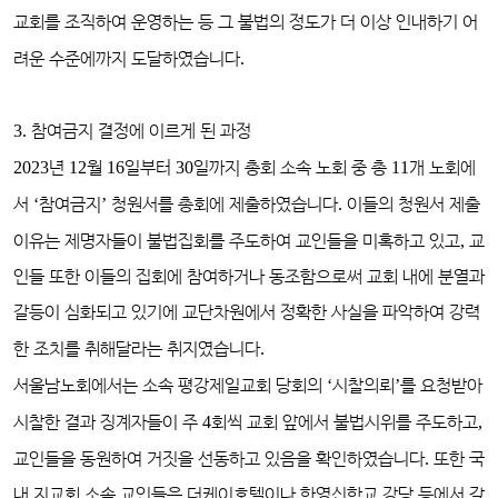
교회를 조직하여 운영하는 등 그 불법의 정도가 더 이상 인내하기 어
려운 수준에까지 도달하였습니다
.
3.
참여금지 결정에 이르게 된 과정
2023
년
12
월
16
일부터
30
일까지 총회 소속 노회 중 총
11
개 노회에
서
‘
참여금지
’
청원서를 총회에 제출하였습니다
.
이들의 청원서 제출
이유는 제명자들이 불법집회를 주도하여 교인들을 미혹하고 있고
,
교
인들 또한 이들의 집회에 참여하거나 동조함으로써 교회 내에 분열과
갈등이 심화되고 있기에 교단차원에서 정확한 사실을 파악하여 강력
한 조치를 취해달라는 취지였습니다
.
서울남노회에서는 소속 평강제일교회 당회의
‘
시찰의뢰
’
를 요청받아
시찰한 결과 징계자들이 주
4
회씩 교회 앞에서 불법시위를 주도하고
,
교인들을 동원하여 거짓을 선동하고 있음을 확인하였습니다
.
또한 국
내 지교회 소속 교인들은 더케이호텔이나 한영신학교 강당 등에서 갖