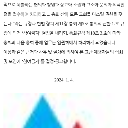
적으로 제출하는 헌의와 청원과 상고와 소원과 고소와 문의와 위탁판
결을 접수하여 처리하고
...
총회 산하 모든 교회를 다스릴 권한을 갖
는다
.”
라는 규정과 헌법 정치 제
11
장 총회 제
5
조 총회의 권한
1.
호 규
정에 의거
‘
참여금지
’
결정을 내리되
,
총회규칙 제
18
조
3.
호에 따라
총회와 다음 총회 중에 업무는 임원회에서 처리하게 되었습니다
.
이상과 같은 근거와 사유 및 절차에 의하여 본 교단 제명자들의 집회
및 모임에
‘
참여금지
’
를 결정
·
공고합니다
.
2024. 1. 4.