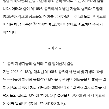
성삼위 하나님의 은총 가운데 총회 산하 국내외 모든 지교회에 알립
니다
.
아래와 같이 제
108
회 총회에서 제명된 자들의 집회와 모임에
총회산하 지교회 성도들의 참여를 금지하오니 국내외 노회 및 지교회
에서는 해당 내용을 잘 숙지하여 교인들을 올바로 계도하여 주시기
바랍니다
.
-
아 래
-
1. 총회 제명자들의 집회와 모임 참여금지 결정
지난
2023. 9. 18.
일 개최된 제
108
회 총회에서 면직 및 제명이 확정
된 목사들이 여전히 불법적인 모임을 주관하며 성도들을 미혹하는 일
이 지속되고 있어 총회 임원회는
2024
년
1
월
4
일 만장일치로 이들 제
명자들의 집회와 모임에
‘
참여금지
’
결정을 내렸기에 전 세계 지교회
에 이를 알립니다
(
총회 규칙 제
18
조
3.
호
).