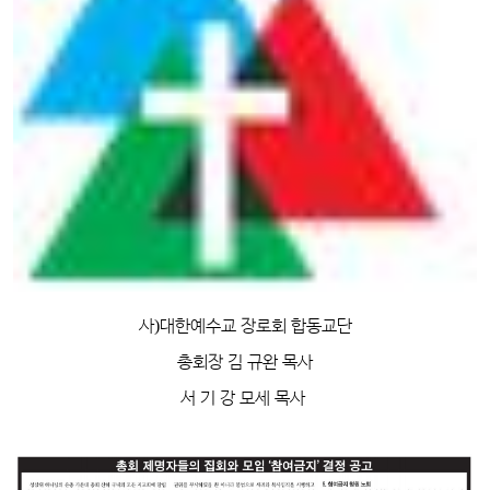
사
)
대한예수교 장로회 합동교단
총회장 김 규완 목사
서 기 강 모세 목사