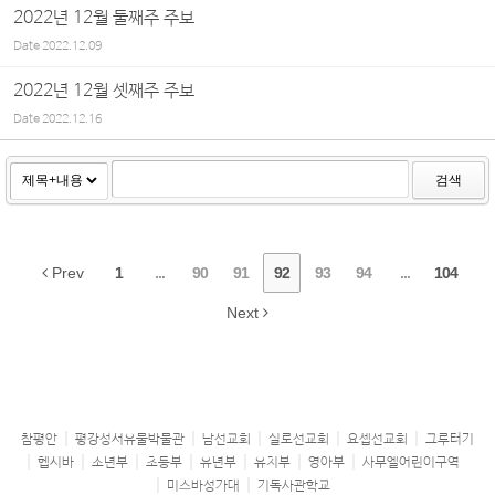
2022년 12월 둘째주 주보
Date
2022.12.09
2022년 12월 셋째주 주보
Date
2022.12.16
검색
Prev
1
...
90
91
92
93
94
...
104
Next
참평안
평강성서유물박물관
남선교회
실로선교회
요셉선교회
그루터기
헵시바
소년부
초등부
유년부
유치부
영아부
사무엘어린이구역
미스바성가대
기독사관학교