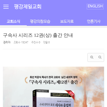
Sketchbook5, 스케치북5
Sketchbook5, 스케치북5
평강제일교회
ENGLISH
교회소식
평강의참모습
보도자료
언론기사
구속사 시리즈 12권(상) 출간 안내
관리자
조회 수
15247
추천 수
0
댓글
0