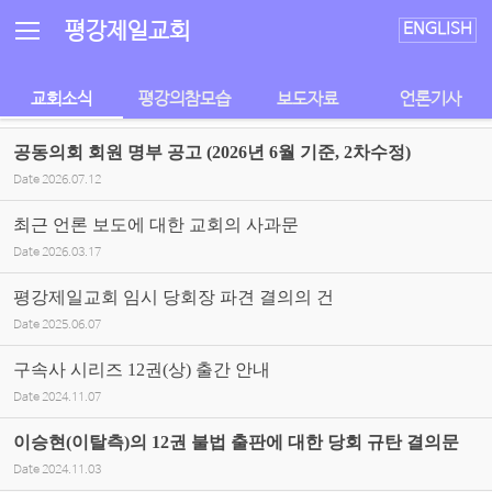
Sketchbook5, 스케치북5
Sketchbook5, 스케치북5
평강제일교회
ENGLISH
교회소식
평강의참모습
보도자료
언론기사
공동의회 회원 명부 공고 (2026년 6월 기준, 2차수정)
Date
2026.07.12
최근 언론 보도에 대한 교회의 사과문
Date
2026.03.17
평강제일교회 임시 당회장 파견 결의의 건
Date
2025.06.07
구속사 시리즈 12권(상) 출간 안내
Date
2024.11.07
이승현(이탈측)의 12권 불법 출판에 대한 당회 규탄 결의문
Date
2024.11.03