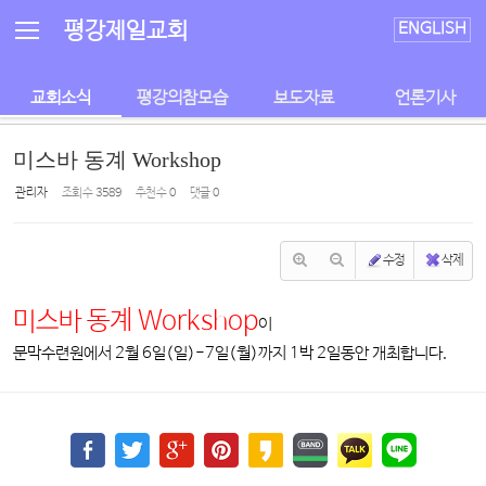
Sketchbook5, 스케치북5
Sketchbook5, 스케치북5
평강제일교회
ENGLISH
교회소식
평강의참모습
보도자료
언론기사
미스바 동계 Workshop
관리자
조회 수
3589
추천 수
0
댓글
0
수정
삭제
미스바 동계 Workshop
이
문막수련원에서 2월 6일(일)-7일(월)까지 1박 2일동안 개최합니다.