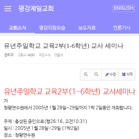
Sketchbook5, 스케치북5
Sketchbook5, 스케치북5
평강제일교회
ENGLISH
교회소식
평강의참모습
보도자료
언론기사
유년주일학교 교육2부(1-6학년) 교사 세미나
관리자
조회 수
4690
추천 수
0
댓글
0
수정
삭제
유년주일학교 교육2부(1-6학년) 교사세미나
가
청평연수원에서 2005년 1월 28일-29일까지 1박 2일동안 개최합니다.
주제 : 충성된 증인으로(행26:16, 고전10:31)
일시 : 2005년 1월 28일-29일 (1박2일)
장소 : 청평연수원