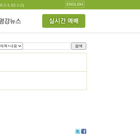
ENGLISH
3, 62:1-2)
검색
Tw
Fa