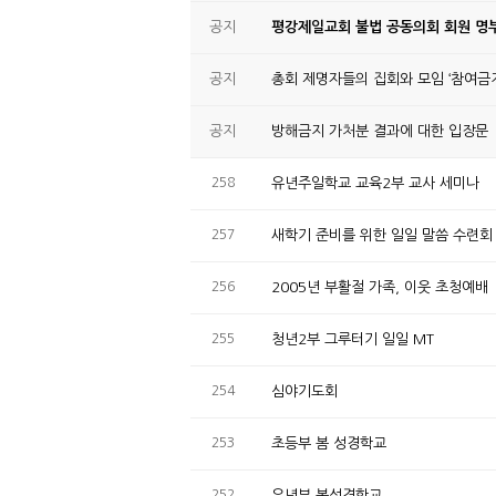
공지
평강제일교회 불법 공동의회 회원 명부
공지
총회 제명자들의 집회와 모임 ‘참여금지
공지
방해금지 가처분 결과에 대한 입장문
258
유년주일학교 교육2부 교사 세미나
257
새학기 준비를 위한 일일 말씀 수련회
256
2005년 부활절 가족, 이웃 초청예배
255
청년2부 그루터기 일일 MT
254
심야기도회
253
초등부 봄 성경학교
252
유년부 봄성경학교