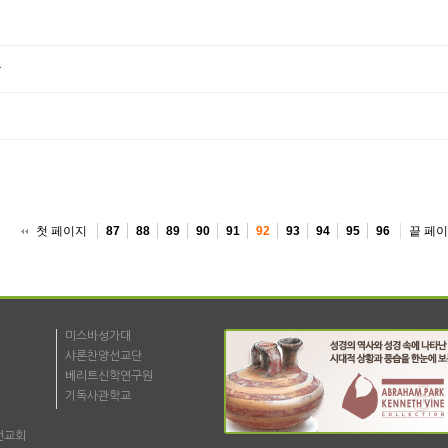
나
첫 페이지
끝 페
87
88
89
90
91
92
93
94
95
96
미스바성가대
샤론찬양선교단
베리트신학연구원
기독사관학교
선교회