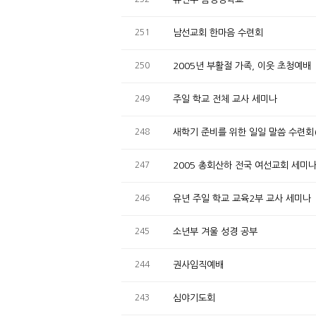
251
남선교회 한마음 수련회
250
2005년 부활절 가족, 이웃 초청예배
249
주일 학교 전체 교사 세미나
248
새학기 준비를 위한 일일 말씀 수련회
247
2005 총회산하 전국 여선교회 세미
246
유년 주일 학교 교육2부 교사 세미나
245
소년부 겨울 성경 공부
244
권사임직예배
243
심야기도회