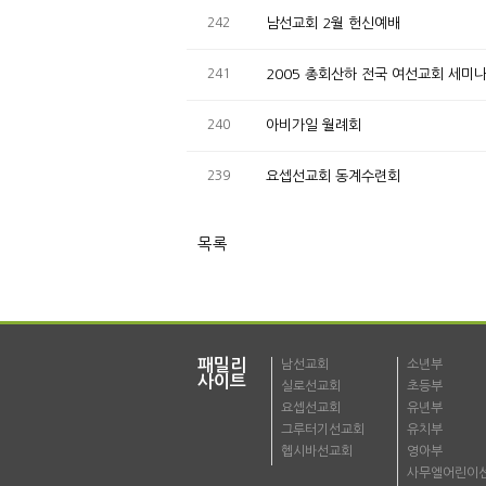
242
남선교회 2월 헌신예배
241
2005 총회산하 전국 여선교회 세미
240
아비가일 월례회
239
요셉선교회 동계수련회
목록
패밀리
남선교회
소년부
사이트
실로선교회
초등부
요셉선교회
유년부
그루터기선교회
유치부
헵시바선교회
영아부
사무엘어린이