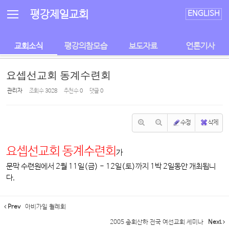
Sketchbook5, 스케치북5
Sketchbook5, 스케치북5
평강제일교회
ENGLISH
교회소식
평강의참모습
보도자료
언론기사
요셉선교회 동계수련회
관리자
조회 수
3028
추천 수
0
댓글
0
수정
삭제
요셉선교회 동계수련회
가
문막 수련원에서 2월 11일(금) - 12일(토)까지 1박 2일동안 개최됩니
다.
Prev
아비가일 월례회
2005 총회산하 전국 여선교회 세미나
Next