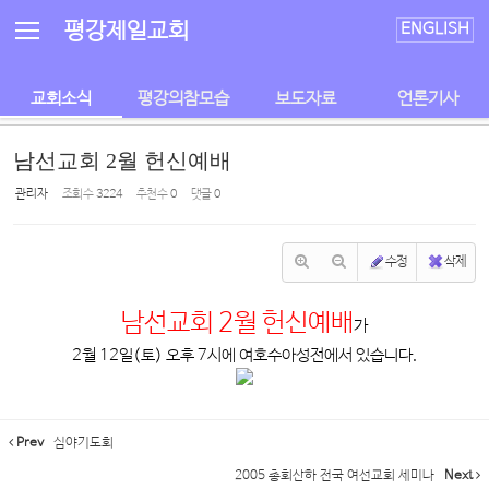
Sketchbook5, 스케치북5
Sketchbook5, 스케치북5
평강제일교회
ENGLISH
교회소식
평강의참모습
보도자료
언론기사
남선교회 2월 헌신예배
관리자
조회 수
3224
추천 수
0
댓글
0
수정
삭제
남선교회 2월 헌신예배
가
2월 12일(토) 오후 7시에 여호수아성전에서 있습니다.
Prev
심야기도회
2005 총회산하 전국 여선교회 세미나
Next