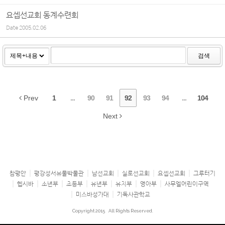
요셉선교회 동계수련회
Date
2005.02.06
검색
Prev
1
...
90
91
92
93
94
...
104
Next
참평안
평강성서유물박물관
남선교회
실로선교회
요셉선교회
그루터기
헵시바
소년부
초등부
유년부
유치부
영아부
사무엘어린이구역
미스바성가대
기독사관학교
Copyright 2015
All Rights Reserved.