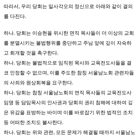
따라서, 우리 당회는
일사각오의 정신으로
아래와 같이
결의
를 다진다.
하나.
당회는
이승현을 위시한 면직 목사들이 더 이상의 교회
를 분열시키는 불법행위를 중단하고 주님 앞에 깊이 자숙하
고 회개할 것을
촉구한다.
하나.
당회는
불법적으로 임직된 목사와 교육전도사들을 결
코 인정할 수 없으며, 이를 주도한 참칭 서울남노회 관련자들
의 사죄와 원상회복을
요구한다.
하나.
당회는
참칭 서울남노회의 면직 목사들의 교육전도사
임명 등 담임목사의 인사권과 당회의 권리 침해에 대하여 깊
은 유감을 표방하는 바이며 이를 바로잡기 위한 법적인 조치
등 어떠한 조치도
불사한다.
하나.
당회는
위와 관련, 모든 문제가 해결될 때까지 서울남노