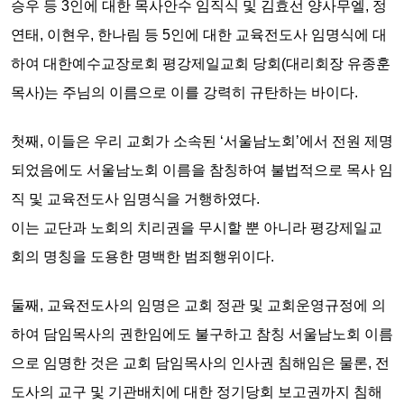
승우 등 3인에 대한 목사안수 임직식 및 김효선 양사무엘, 정
연태, 이현우, 한나림 등 5인에 대한 교육전도사 임명식
에 대
하여 대한예수교장로회 평강제일교회 당회(대리회장 유종훈
목사)는 주님의
이름으로 이를 강력히 규탄하는 바이다.
첫째,
이들은 우리 교회가 소속된 ‘서울남노회’에서 전원 제명
되었음에도 서울남노회 이름을 참칭하여 불법적으로 목사 임
직 및 교육전도사 임명식을 거행하였다.
이는
교단과 노회의 치리권
을 무시할 뿐 아니라
평강제일교
회의 명칭을 도용한 명백한 범죄행위이다.
둘째,
교육전도사의 임명은 교회 정관 및 교회운영규정에 의
하여 담임목사의 권한임에도 불구하고 참칭 서울남노회 이름
으로 임명한 것은
교회 담임목사의 인사권 침해
임은 물론, 전
도사의 교구 및 기관배치에 대한
정기당회 보고권까지 침해