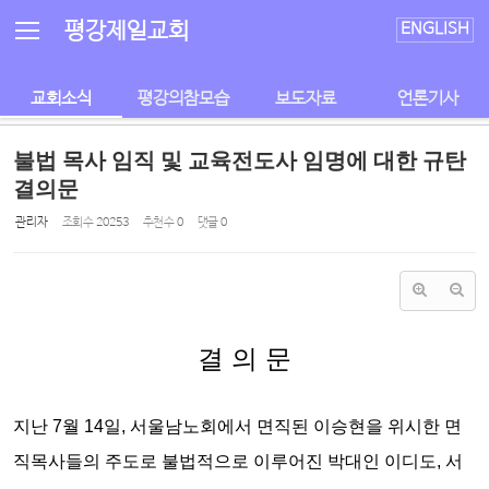
Sketchbook5, 스케치북5
Sketchbook5, 스케치북5
평강제일교회
ENGLISH
교회소식
평강의참모습
보도자료
언론기사
불법 목사 임직 및 교육전도사 임명에 대한 규탄
결의문
관리자
조회 수
20253
추천 수
0
댓글
0
결 의 문
지난 7월 14일, 서울남노회에서 면직된 이승현을 위시한 면
직목사들의 주도로
불법적으로 이루어진 박대인 이디도, 서