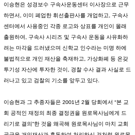
이승현은 성경보수 구속사운동센터 이사장으로 근무
하면서
,
이미 폐업한 휘선출판사를 개업하고
,
구속사
센터에서 사용중인 각종 로고와 상표를 개인이 몰래
출원하여
,
구속사 시리즈 및 구속사 운동을 사유화하
려는 마각을 드러냈으며 신학교 인수라는 미명 하에
불법적으로 개인 재산을 축재하고
,
가상화폐 등 온갖
투기성 자산에 투자한 것이
,
경찰 수사 결과 사실로 드
러나고 있고 검찰의 기소를 앞두고 있다
.
이승현과 그 추종자들은
2001
년
2
월 당회에서
“
본 교
회 공적인 재정의 최종 결정권을 원로목사님에게 드
리기로 결의
”
한 것을 왜곡해 원로목사님이 마치 교회
공금을 개인재산과 혼동하여 처리하신 것처럼 원로목