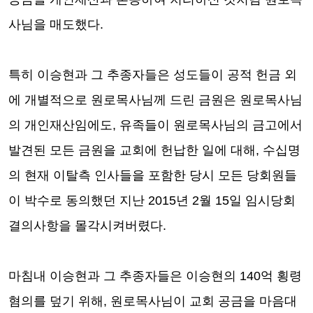
사님을 매도했다
.
특히 이승현과 그 추종자들은 성도들이 공적 헌금 외
에 개별적으로 원로목사님께 드린 금원은 원로목사님
의 개인재산임에도
,
유족들이 원로목사님의 금고에서
발견된 모든 금원을 교회에 헌납한 일에 대해
,
수십명
의 현재 이탈측 인사들을 포함한
당시 모든 당회원들
이 박수로 동의했던 지난
2015
년
2
월
15
일 임시당회
결의사항을 몰각시켜버렸다
.
마침내 이승현과 그 추종자들은 이승현의
140
억 횡령
혐의를 덮기 위해
,
원로목사님이 교회 공금을 마음대