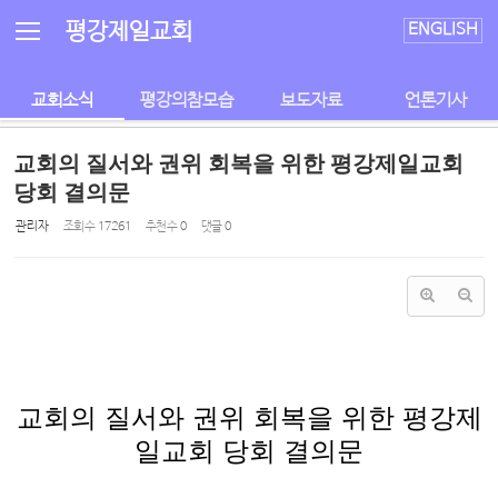
Sketchbook5, 스케치북5
Sketchbook5, 스케치북5
평강제일교회
ENGLISH
교회소식
평강의참모습
보도자료
언론기사
교회의 질서와 권위 회복을 위한 평강제일교회
당회 결의문
관리자
조회 수
17261
추천 수
0
댓글
0
교회의 질서와 권위 회복을 위한 평강제
일교회 당회 결의문