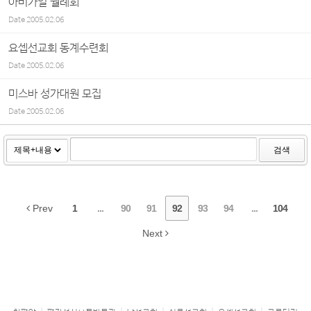
아비가일 월례회
Date
2005.02.06
요셉선교회 동계수련회
Date
2005.02.06
미스바 성가대원 모집
Date
2005.02.06
검색
Prev
1
...
90
91
92
93
94
...
104
Next