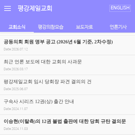
Sketchbook5, 스케치북5
Sketchbook5, 스케치북5
평강제일교회
ENGLISH
교회소식
평강의참모습
보도자료
언론기사
공동의회 회원 명부 공고 (2026년 6월 기준, 2차수정)
Date
2026.07.12
최근 언론 보도에 대한 교회의 사과문
Date
2026.03.17
평강제일교회 임시 당회장 파견 결의의 건
Date
2025.06.07
구속사 시리즈 12권(상) 출간 안내
Date
2024.11.07
이승현(이탈측)의 12권 불법 출판에 대한 당회 규탄 결의문
Date
2024.11.03