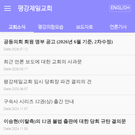
Sketchbook5, 스케치북5
Sketchbook5, 스케치북5
평강제일교회
ENGLISH
교회소식
평강의참모습
보도자료
언론기사
공동의회 회원 명부 공고 (2026년 6월 기준, 2차수정)
Date
2026.07.12
최근 언론 보도에 대한 교회의 사과문
Date
2026.03.17
평강제일교회 임시 당회장 파견 결의의 건
Date
2025.06.07
구속사 시리즈 12권(상) 출간 안내
Date
2024.11.07
이승현(이탈측)의 12권 불법 출판에 대한 당회 규탄 결의문
Date
2024.11.03