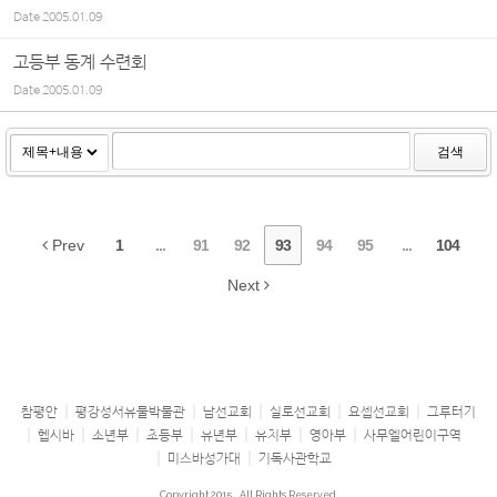
Date
2005.01.09
고등부 동계 수련회
Date
2005.01.09
검색
Prev
1
...
91
92
93
94
95
...
104
Next
참평안
평강성서유물박물관
남선교회
실로선교회
요셉선교회
그루터기
헵시바
소년부
초등부
유년부
유치부
영아부
사무엘어린이구역
미스바성가대
기독사관학교
Copyright 2015
All Rights Reserved.