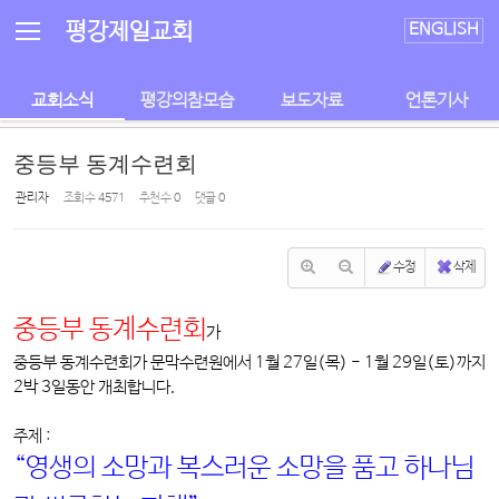
Sketchbook5, 스케치북5
Sketchbook5, 스케치북5
평강제일교회
ENGLISH
교회소식
평강의참모습
보도자료
언론기사
중등부 동계수련회
관리자
조회 수
4571
추천 수
0
댓글
0
수정
삭제
중등부 동계수련회
가
중등부 동계수련회가 문막수련원에서 1월 27일(목) - 1월 29일(토)까지
2박 3일동안 개최합니다.
주제 :
“영생의 소망과 복스러운 소망을 품고 하나님