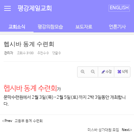
Sketchbook5, 스케치북5
Sketchbook5, 스케치북5
평강제일교회
ENGLISH
교회소식
평강의참모습
보도자료
언론기사
헵시바 동계 수련회
관리자
조회 수
3100
추천 수
0
댓글
0
수정
삭제
헵시바 동계 수련회
가
문막수련원에서 2월 3일(목)-2월 5일(토)까지 2박 3일동안 개최합니
다.
Prev
고등부 동계 수련회
미스바 성가대원 모집
Next