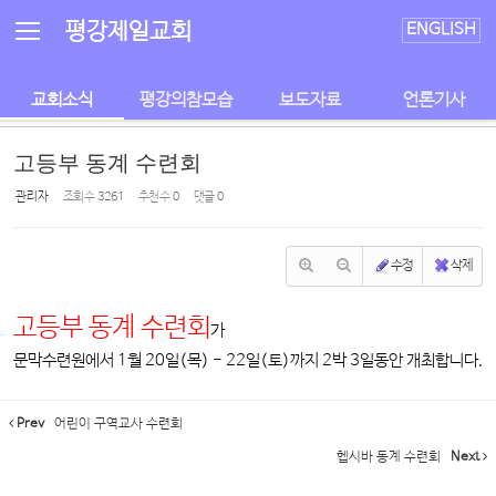
Sketchbook5, 스케치북5
Sketchbook5, 스케치북5
평강제일교회
ENGLISH
교회소식
평강의참모습
보도자료
언론기사
고등부 동계 수련회
관리자
조회 수
3261
추천 수
0
댓글
0
수정
삭제
고등부 동계 수련회
가
문막수련원에서 1월 20일(목) - 22일(토)까지 2박 3일동안 개최합니다.
Prev
어린이 구역교사 수련회
헵시바 동계 수련회
Next