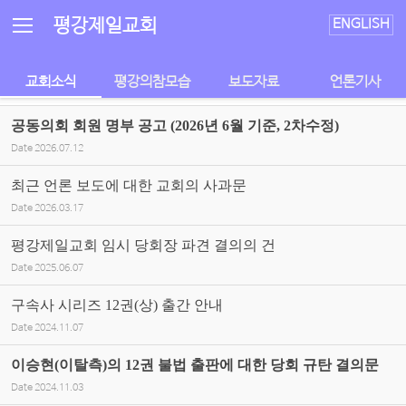
Sketchbook5, 스케치북5
Sketchbook5, 스케치북5
평강제일교회
ENGLISH
교회소식
평강의참모습
보도자료
언론기사
공동의회 회원 명부 공고 (2026년 6월 기준, 2차수정)
Date
2026.07.12
최근 언론 보도에 대한 교회의 사과문
Date
2026.03.17
평강제일교회 임시 당회장 파견 결의의 건
Date
2025.06.07
구속사 시리즈 12권(상) 출간 안내
Date
2024.11.07
이승현(이탈측)의 12권 불법 출판에 대한 당회 규탄 결의문
Date
2024.11.03