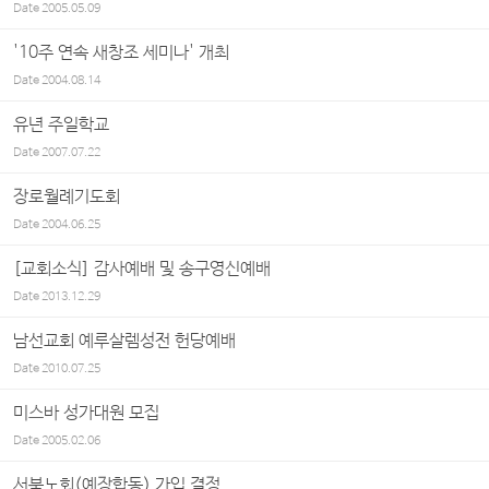
Date
2005.05.09
'10주 연속 새창조 세미나' 개최
Date
2004.08.14
유년 주일학교
Date
2007.07.22
장로월례기도회
Date
2004.06.25
[교회소식] 감사예배 및 송구영신예배
Date
2013.12.29
남선교회 예루살렘성전 헌당예배
Date
2010.07.25
미스바 성가대원 모집
Date
2005.02.06
서북노회(예장합동) 가입 결정